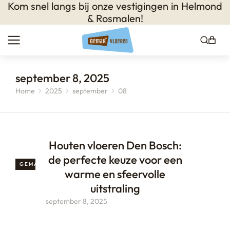
Kom snel langs bij onze vestigingen in
Helmond
& Rosmalen
!
september 8, 2025
Home
2025
september
08
Je bent hier:
Houten vloeren Den Bosch:
de perfecte keuze voor een
GEMAR PARKET
warme en sfeervolle
uitstraling
september 8, 2025