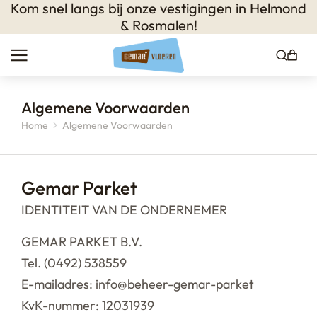
Kom snel langs bij onze vestigingen in
Helmond
& Rosmalen
!
Algemene Voorwaarden
Home
Algemene Voorwaarden
Je bent hier:
Gemar Parket
IDENTITEIT VAN DE ONDERNEMER
GEMAR PARKET B.V.
Tel. (0492) 538559
E-mailadres: info@beheer-gemar-parket
KvK-nummer: 12031939