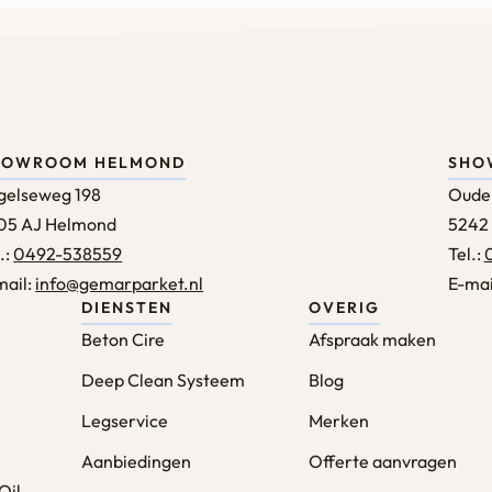
HOWROOM HELMOND
SHO
gelseweg 198
Oude
05 AJ Helmond
5242
.:
0492-538559
Tel.:
mail:
info@gemarparket.nl
E-mai
DIENSTEN
OVERIG
Beton Cire
Afspraak maken
Deep Clean Systeem
Blog
Legservice
Merken
Aanbiedingen
Offerte aanvragen
Oil