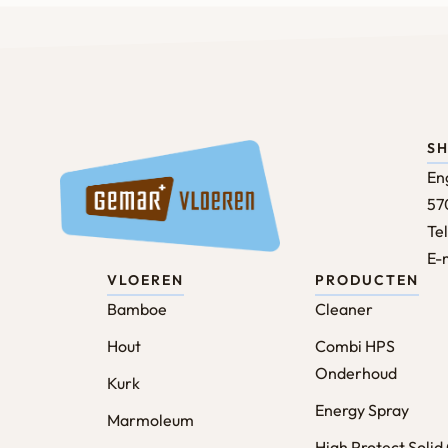
S
En
57
Tel
E-
VLOEREN
PRODUCTEN
Bamboe
Cleaner
Hout
Combi HPS
Onderhoud
Kurk
Energy Spray
Marmoleum
High Protect Solid 