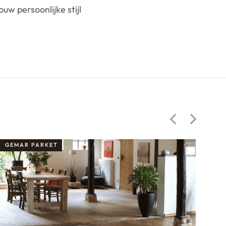
uw persoonlijke stijl
GEMAR PARKET
GE