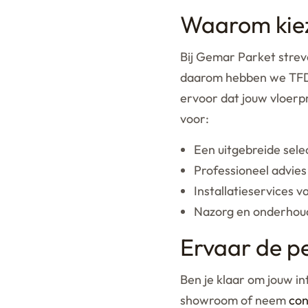
Waarom kiez
Bij Gemar Parket strev
daarom hebben we TFD 
ervoor dat jouw vloerpr
voor:
Een uitgebreide sele
Professioneel advies
Installatieservices v
Nazorg en onderhouds
Ervaar de p
Ben je klaar om jouw in
showroom of neem
con