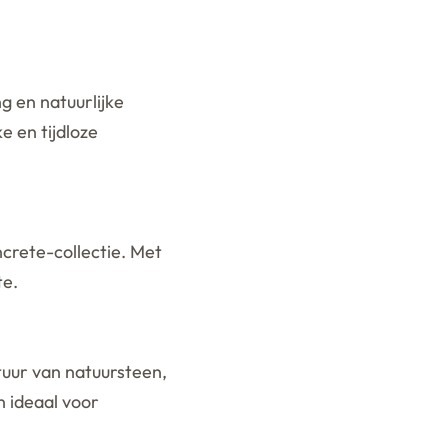
g en natuurlijke
e en tijdloze
ncrete-collectie. Met
te.
xtuur van natuursteen,
 ideaal voor